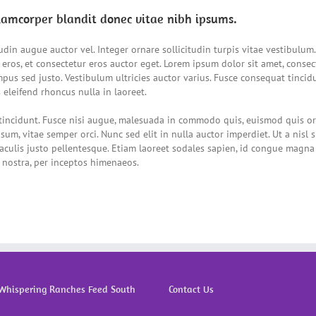
llamcorper blandit donec vitae nibh ipsums.
udin augue auctor vel. Integer ornare sollicitudin turpis vitae vestibulu
 eros, et consectetur eros auctor eget. Lorem ipsum dolor sit amet, consect
mpus sed justo. Vestibulum ultricies auctor varius. Fusce consequat tincidu
 eleifend rhoncus nulla in laoreet.
cidunt. Fusce nisi augue, malesuada in commodo quis, euismod quis orci
sum, vitae semper orci. Nunc sed elit in nulla auctor imperdiet. Ut a nisl
iaculis justo pellentesque. Etiam laoreet sodales sapien, id congue magna 
 nostra, per inceptos himenaeos.
Whispering Ranches Feed South
Contact Us