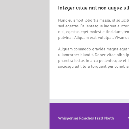
Integer vitae nisl non augue u
Nunc euismod lobortis massa, id sollicit
sed egestas. Pellentesque laoreet auctor
nisi, egestas eget molestie tincidunt, te
pulvinar. Aliquam erat volutpat. Vivamus
Aliquam commodo gravida magna eget tin
ullamcorper blandit. Donec vitae nibh ip
pharetra lectus in arcu pellentesque et 
sociosqu ad litora torquent per conubia
Whispering Ranches Feed North