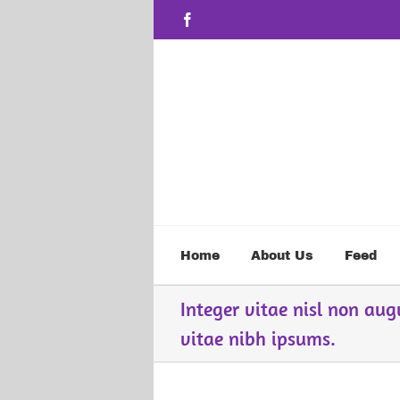
Skip
content
Facebook
to
content
Home
About Us
Feed
Integer vitae nisl non au
vitae nibh ipsums.