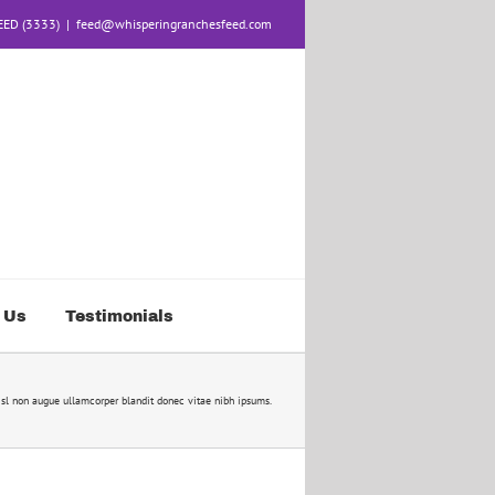
FEED (3333)
|
feed@whisperingranchesfeed.com
 Us
Testimonials
nisl non augue ullamcorper blandit donec vitae nibh ipsums.