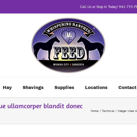
Call Us or Stop In Today! 941-755-
Hay
Shavings
Supplies
Locations
Contact
gue ullamcorper blandit donec
Home
Technical
Integer vitae 