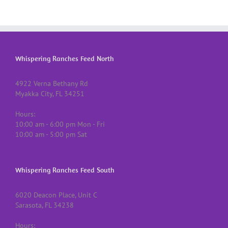
Whispering Ranches Feed North
4922 Verna Bethany Rd
Myakka City, FL 34251
Hours:
10:00 am - 6:00 pm Mon - Fri
10:00 am - 5:00 pm Sat
Whispering Ranches Feed South
6020 Deacon Place, Unit C
Sarasota, FL 34238
Hours: