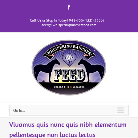
Skip
content
Facebook
to
content
Call Us or Stop In Today! 941-755-FEED (3333)
|
feed@whisperingranchesfeed.com
Go to...
Vivamus quis nunc quis nibh elementum
pellentesque non luctus lectus